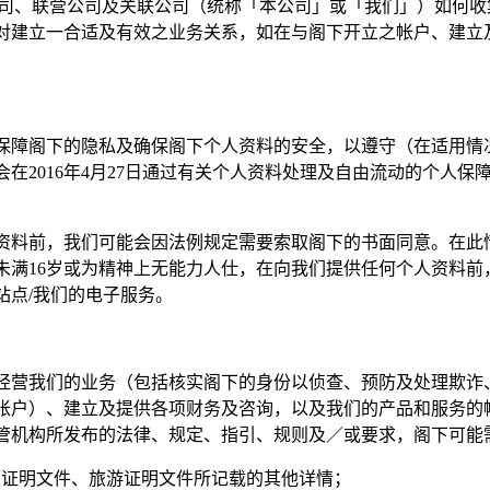
LC、其附属公司、联营公司及关联公司（统称「本公司」或「我们」）
对建立一合适及有效之业务关系，如在与阁下开立之帐户、建立
保障阁下的隐私及确保阁下个人资料的安全，以遵守（在适用情况
016年4月27日通过有关个人资料处理及自由流动的个人保障的第
资料前，我们可能会因法例规定需要索取阁下的书面同意。在此
未满16岁或为精神上无能力人仕，在向我们提供任何个人资料前
站点/我们的电子服务。
经营我们的业务（包括核实阁下的身份以侦查、预防及处理欺诈
帐户）、建立及提供各项财务及咨询，以及我们的产品和服务的
管机构所发布的法律、规定、指引、规则及／或要求，阁下可能
定证明文件、旅游证明文件所记载的其他详情；