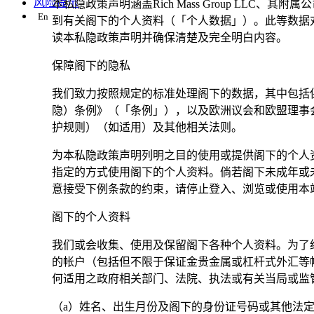
风险提示
本私隐政策声明涵盖Rich Mass Group L
En
到有关阁下的个人资料（「个人数据」）。此等数据
读本私隐政策声明并确保清楚及完全明白内容。
保障阁下的隐私
我们致力按照规定的标准处理阁下的数据，其中包括
隐）条例》（「条例」），以及欧洲议会和欧盟理事会在2
护规则）（如适用）及其他相关法则。
为本私隐政策声明列明之目的使用或提供阁下的个人
指定的方式使用阁下的个人资料。倘若阁下未成年或
意接受下例条款的约束，请停止登入、浏览或使用本
阁下的个人资料
我们或会收集、使用及保留阁下各种个人资料。为了
的帐户（包括但不限于保证金贵金属或杠杆式外汇等
何适用之政府相关部门、法院、执法或有关当局或监
（a）姓名、出生月份及阁下的身份证号码或其他法